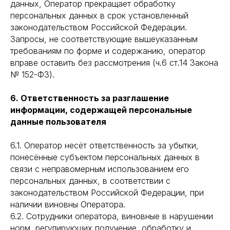
данных, Оператор прекращает обработку
персональных данных в срок установленный
законодательством Российской Федерации.
Запросы, не соответствующие вышеуказанным
требованиям по форме и содержанию, оператор
вправе оставить без рассмотрения (ч.6 ст.14 Закона
№ 152-ФЗ).
6. Ответственность за разглашение
информации, содержащей персональные
данные пользователя
6.1. Оператор несёт ответственность за убытки,
понесённые субъектом персональных данных в
связи с неправомерным использованием его
Меню
Контакты
персональных данных, в соответствии с
законодательством Российской Федерации, при
Каталог
+7 (904) 298 84 76
наличии виновны Оператора.
Оплата и доставка
yutehdetal@mail.ru
6.2. Сотрудники оператора, виновные в нарушении
Где купить
норм, регулирующих получение, обработку и
пн-сб: 9:00 - 17:00