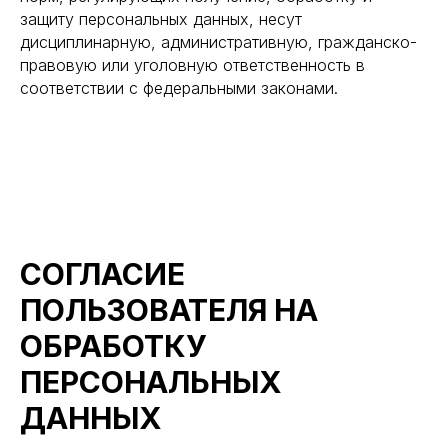
защиту персональных данных, несут
дисциплинарную, административную, гражданско-
Реквизиты
правовую или уголовную ответственность в
соответствии с федеральными законами.
ИП Толстов Юрий Алексеевич
ОГРНИП 325480000015441
ИНН 481104323176
Copyright ©2025 компания
«ЮТехДеталь»
СОГЛАСИЕ
Согласие на обработку перс. данных
ПОЛЬЗОВАТЕЛЯ НА
Политика конфиденциальности
ОБРАБОТКУ
made by @victoryfranko
ПЕРСОНАЛЬНЫХ
ДАННЫХ