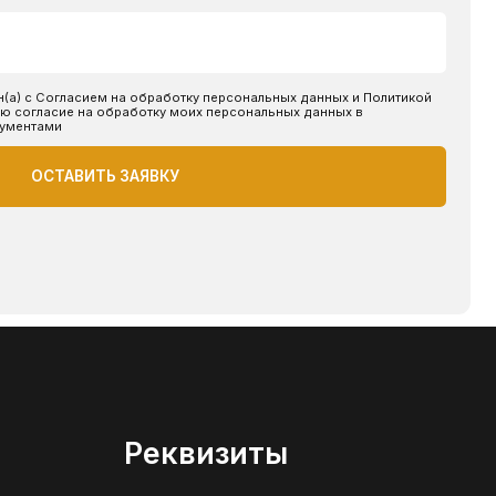
Реквизиты
ИП Толстов Юрий Алексеевич
ОГРНИП 325480000015441
ИНН 481104323176
made by @victoryfranko