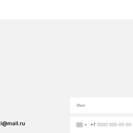
l.ru
+7
Я подтверждаю, что ознакомлен(а) с Согласием 
конфиденциальности, и выражаю согласие на об
соответствии с указанными документами
ОСТАВИТЬ