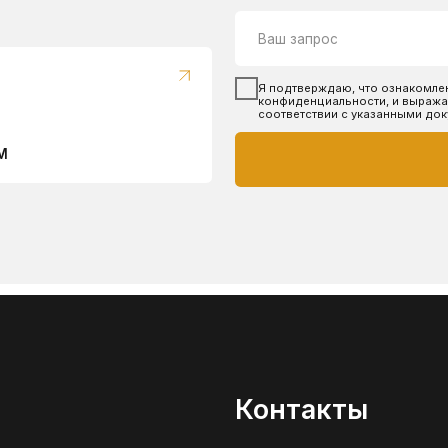
Контакты
+7 (904) 298 84 76
yutehdetal@mail.ru
пн-сб: 9:00 -
17:00
Согласие на обработку перс. данных
Политика конфиденциальности