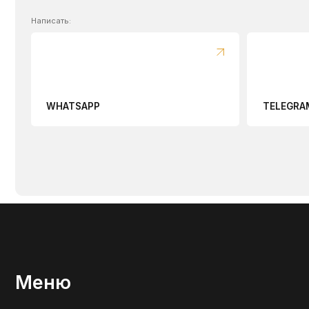
Меню
Каталог
Оплата и доставка
Где купить
Copyright ©2025 компания
«ЮТехДеталь»