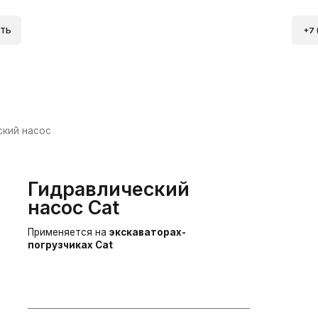
+7 (904) 298 84 76
сос
Гидравлический
асос Cat
рименяется на
экскаваторах-
огрузчиках Cat
тикул:
289-6370, 2896370
оисхождение:
Аналог