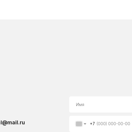
l.ru
+7
Я подтверждаю, что ознакомлен(а) с Согласием 
конфиденциальности, и выражаю согласие на об
соответствии с указанными документами
ОСТАВИТЬ