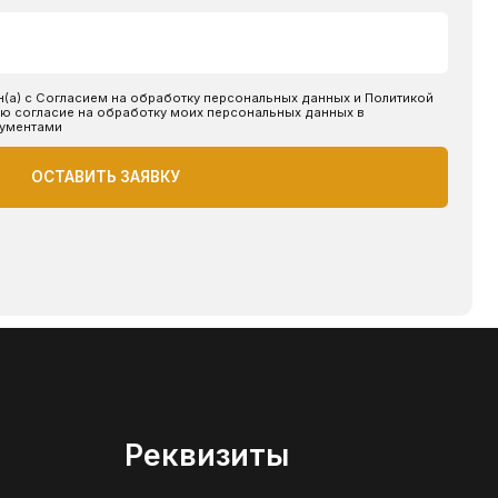
Реквизиты
ИП Толстов Юрий Алексеевич
ОГРНИП 325480000015441
ИНН 481104323176
made by @victoryfranko