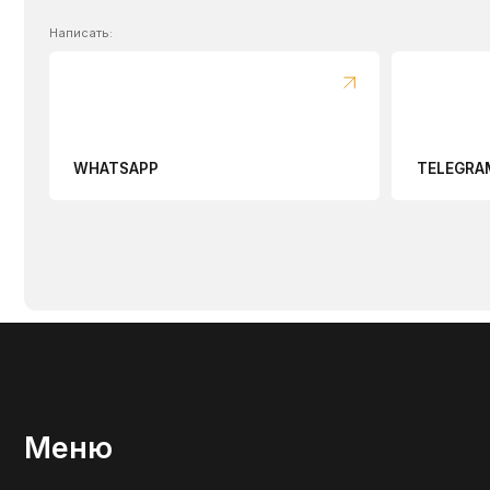
Меню
Каталог
Оплата и доставка
Где купить
Copyright ©2025 компания
«ЮТехДеталь»