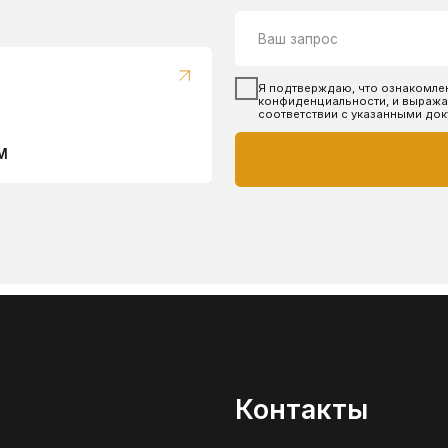
Контакты
+7 (904) 298 84 76
yutehdetal@mail.ru
пн-сб: 9:00 -
17:00
Согласие на обработку перс. данных
Политика конфиденциальности