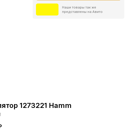
лятор 1273221 Hamm
1
₽