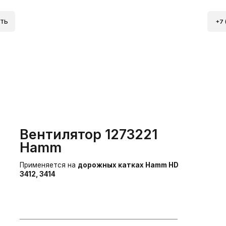
+7 (904) 298 84 76
Вентилятор 1273221
Hamm
рименяется на
дорожных катках Hamm HD
12, 3414
тикул:
1273221
оисхождение:
Аналог