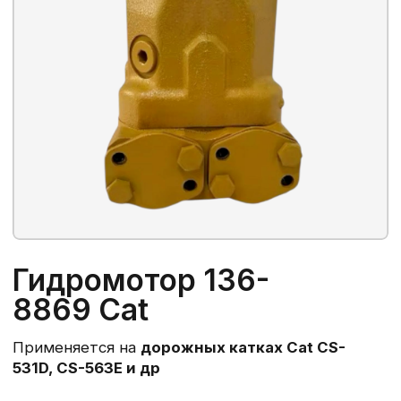
Гидромотор 136-
8869 Cat
Применяется на
дорожных катках Cat CS-
531D, CS-563E и др
Артикул:
136-8869, 0R-7784
Происхождение:
Аналог
В наличии
175 000 ₽
в т.ч. НДС 22%
В КОРЗИНУ