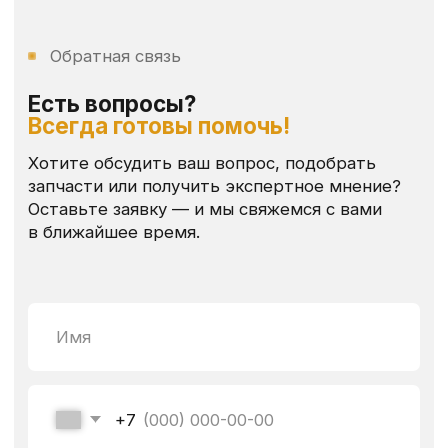
Меню
Контакты
Каталог
+7 (904) 298 84 76
Оплата и доставка
yutehdetal@mail.ru
Где купить
пн-сб: 9:00 - 17:00
Реквизиты
ИП Толстов Юрий Алексеевич
ОГРНИП 325480000015441
ИНН 481104323176