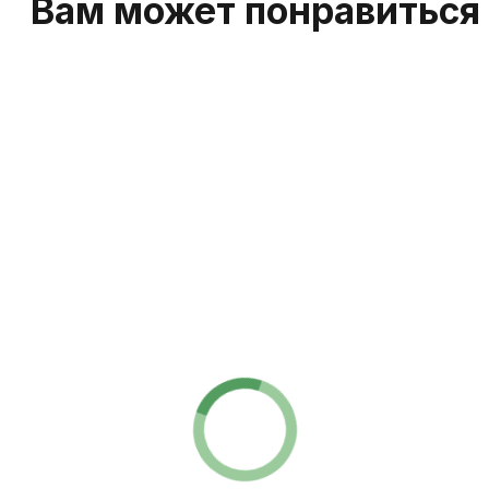
Обратная связь
Есть вопросы?
Всегда готовы помочь!
Хотите обсудить ваш вопрос, подобрать
запчасти или получить экспертное мнение?
Оставьте заявку — и мы свяжемся с вами
в ближайшее время.
+7
Я подтверждаю, что ознакомлен(а) с Согласием
на обработку персональных данных и Политикой
конфиденциальности, и выражаю согласие на
обработку моих персональных данных в