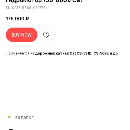
Гидромотор 136-8869 Cat
SKU:
136-8869, 0R-7784
175 000
₽
BUY NOW
39 900₽
Применяется на
дорожных катках Cat CS-531D, CS-563E и др
Вентилятор охлаждения двигателя
Case New Holland
В КОРЗИНУ
ПОДРОБНЕЕ
В КАТАЛОГ