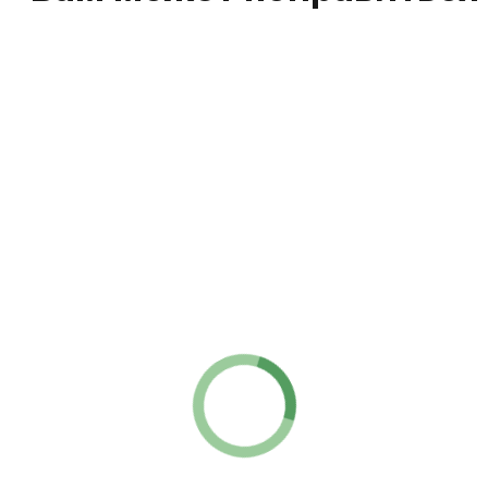
Обратная связь
Есть вопросы?
Всегда готовы помочь!
Хотите обсудить ваш вопрос, подобрать
запчасти или получить экспертное мнение?
Оставьте заявку — и мы свяжемся с вами
в ближайшее время.
+7
Я подтверждаю, что ознакомлен(а) с Согласием
на обработку персональных данных и Политикой
конфиденциальности, и выражаю согласие на
обработку моих персональных данных в
соответствии с указанными документами