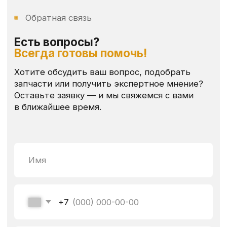
Меню
Контакты
Каталог
+7 (904) 298 84 76
Оплата и доставка
yutehdetal@mail.ru
Где купить
пн-сб: 9:00 - 17:00
Реквизиты
ИП Толстов Юрий Алексеевич
ОГРНИП 325480000015441
ИНН 481104323176