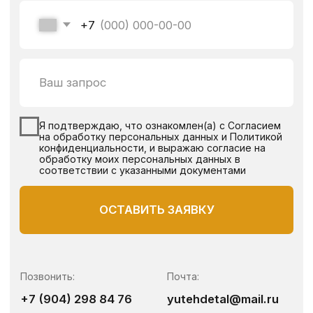
ОГРНИП 325480000015441
ИНН 481104323176
Copyright ©2025 компания
«ЮТехДеталь»
Согласие на обработку перс. данных
Политика конфиденциальности
made by @victoryfranko