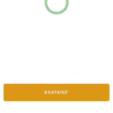
Я подтверждаю, что ознакомлен(а) с Согласием
на обработку персональных данных и Политикой
конфиденциальности, и выражаю согласие на
обработку моих персональных данных в
соответствии с указанными документами
ОСТАВИТЬ ЗАЯВКУ
Позвонить:
Почта:
+7 (904) 298 84 76
yutehdetal@mail.ru
Написать:
WHATSAPP