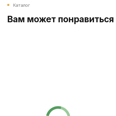
Обратная связь
Есть вопросы?
Всегда готовы помочь!
Хотите обсудить ваш вопрос, подобрать
запчасти или получить экспертное мнение?
Оставьте заявку — и мы свяжемся с вами
в ближайшее время.
+7