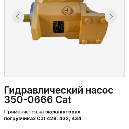
Гидравлический насос
350-0666 Cat
Применяется на
экскаваторах-
погрузчиках Cat 428, 432, 434
Артикул:
350-0666, 3500666, 335-8197,
3358197, 296-6714, 2966714
Происхождение:
Аналог
В наличии
140 000 ₽
в т.ч. НДС 22%
В КОРЗИНУ